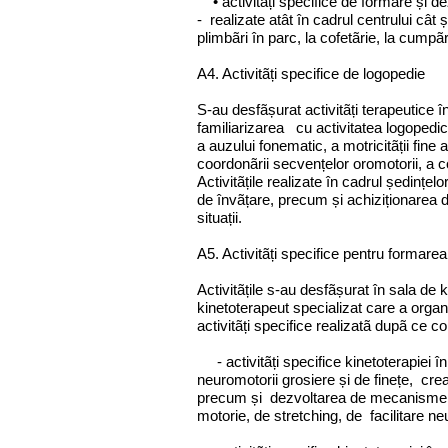
• activitãți specifice de formare și de
- realizate atât în cadrul centrului cât și
plimbãri în parc, la cofetãrie, la cumpãr
A4. Activitãți specifice de logopedie
S-au desfãșurat activitãți terapeutice î
familiarizarea cu activitatea logopedicã
a auzului fonematic, a motricitãții fine a
coordonãrii secvențelor oromotorii, a 
Activitãțile realizate în cadrul ședințe
de învãțare, precum și achiziționarea de
situații.
A5. Activitãți specifice pentru formarea 
Activitãțile s-au desfãșurat în sala de
kinetoterapeut specializat care a organ
activitãți specifice realizatã dupã ce co
- activitãți specifice kinetoterapiei în
neuromotorii grosiere și de finețe, crea
precum și dezvoltarea de mecanisme și r
motorie, de stretching, de facilitare 