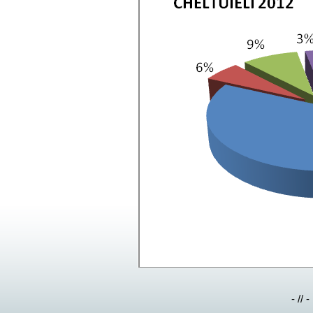
- // -