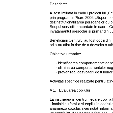
Descriere:
A fost înființat în cadrul proiectului 
prin programul Phare 2006, „Suport pen
dezinstitutionalizarea persoanelor cu 
Scopul serviciilor acordate în cadrul Ce
învatamântul prescolar si primar din Ju
Beneficiarii Centrului au fost copiii d
ori s-au aflat în risc de a dezvolta o tu
Obiective urmarite:
- identificarea comportamentelor negat
- eliminarea comportamentelor neg
- prevenirea dezvoltarii de tulburari
Activitati specifice realizate pentru ati
A 1. Evaluarea copilului
La înscrierea în centru, fiecare copil a 
- întâlniri cu familia si copilul în cadrul
anamneza cazului, s-au notat informati
un specialist. Acolo unde a fost cazul