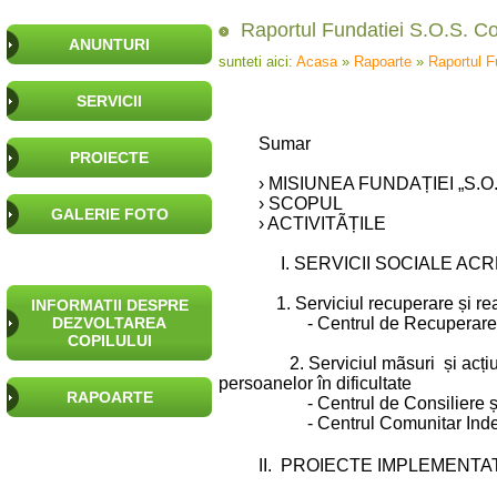
Raportul Fundatiei S.O.S. Cop
ANUNTURI
sunteti aici:
Acasa
»
Rapoarte
»
Raportul F
SERVICII
Sumar
PROIECTE
› MISIUNEA FUNDAȚIEI „S.O.S
› SCOPUL
GALERIE FOTO
› ACTIVITÃȚILE
I. SERVICII SOCIALE ACR
1. Serviciul recuperare și reab
INFORMATII DESPRE
DEZVOLTAREA
- Centrul de Recuperare și Reab
COPILULUI
2. Serviciul mãsuri ș
persoanelor în dificultate
RAPOARTE
- Centrul de Consiliere și Ori
- Centrul Comunitar Independe
II. PROIECTE IMPLEMENTA