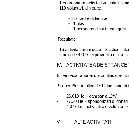
- 1 coordonator activitati voluntari - ang
- 119 voluntari, din care:
• 117 cadre didactice
• 1 elev
• 1 persoana din alte categorii
Rezultate
- 16 activitati organizate ( 2 actiuni int
- suma de 4.077 lei provenita din activi
IV. ACTIVITATEA DE STRÂNGE
În perioada raportarii, a continuat acti
S-au strâns în ultimele 12 luni fonduri 
- 26.619 lei - campania „2%"
- 77.209 lei - sponsorizari si donatii
- 4.077 lei - activitati ale voluntarilor
V. ALTE ACTIVITATI