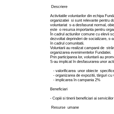
Descriere
Activitatile voluntarilor din echipa Fund
organizatiei si sunt relevante pentru d
voluntariat s-a desfasurat normal, obiec
este o resursa importanta pentru organ
În cadrul actiunilor comune cu elevii sco
dezvoltat deprinderi de socializare, s-a
în cadrul comunitatii.
Voluntarii au realizat campanii de strân
organizarea evenimentelor Fundatiei.
Prin participarea lor, voluntarii au pro
S-au implicat în desfasurarea unor activ
- valorificarea unor obiecte specifice 
- organizarea de expozitii, târguri cu
- implicarea în campania 2%
Beneficiari
- Copiii si tinerii beneficiari ai serviciilo
Resurse umane