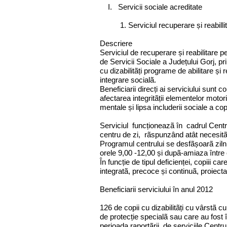
I. Servicii sociale acreditate
1. Serviciul recuperare și reabilli
Descriere
Serviciul de recuperare și reabilitare p
de Servicii Sociale a Județului Gorj, pr
cu dizabilitãți programe de abilitare și
integrare socialã.
Beneficiarii direcți ai serviciului sunt 
afectarea integritãții elementelor motorii,
mentale și lipsa includerii sociale a cop
Serviciul funcționeazã în cadrul Centru
centru de zi, rãspunzând atât necesitãți
Programul centrului se desfãșoarã zilnic
orele 9,00 -12,00 și dupã-amiaza între 
În funcție de tipul deficienței, copiii c
integratã, precoce și continuã, proiecta
Beneficiarii serviciului în anul 2012
126 de copii cu dizabilitãți cu vârstã 
de protecție specialã sau care au fost î
perioada raportãrii, de serviciile Centrul