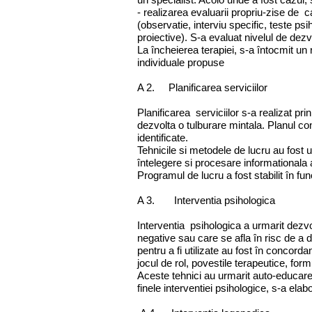
- realizarea evaluarii propriu-zise de c
(observatie, interviu specific, teste ps
proiective). S-a evaluat nivelul de dezv
La încheierea terapiei, s-a întocmit un r
individuale propuse
A 2. Planificarea serviciilor
Planificarea serviciilor s-a realizat pri
dezvolta o tulburare mintala. Planul con
identificate.
Tehnicile si metodele de lucru au fost u
întelegere si procesare informationala a
Programul de lucru a fost stabilit în fu
A 3. Interventia psihologica
Interventia psihologica a urmarit dezvo
negative sau care se afla în risc de a 
pentru a fi utilizate au fost în concord
jocul de rol, povestile terapeutice, form
Aceste tehnici au urmarit auto-educarea
finele interventiei psihologice, s-a elab