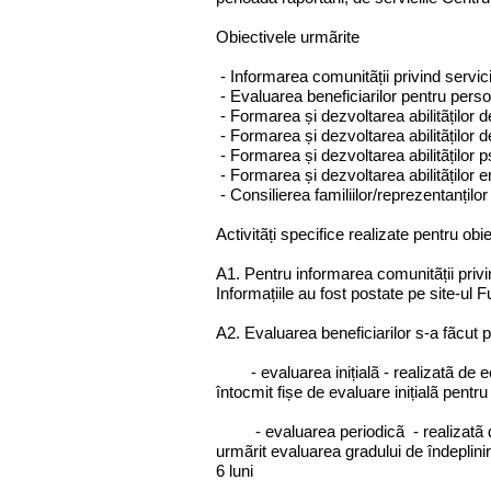
Obiectivele urmãrite
- Informarea comunitãții privind serviciil
- Evaluarea beneficiarilor pentru perso
- Formarea și dezvoltarea abilitãților 
- Formarea și dezvoltarea abilitãților 
- Formarea și dezvoltarea abilitãților 
- Formarea și dezvoltarea abilitãților
- Consilierea familiilor/reprezentanților 
Activitãți specifice realizate pentru obi
A1. Pentru informarea comunitãții privind
Informațiile au fost postate pe site-ul 
A2. Evaluarea beneficiarilor s-a fãcut pr
- evaluarea inițialã - realizatã de echi
întocmit fișe de evaluare inițialã pentru
- evaluarea periodicã - realizatã de c
urmãrit evaluarea gradului de îndeplini
6 luni