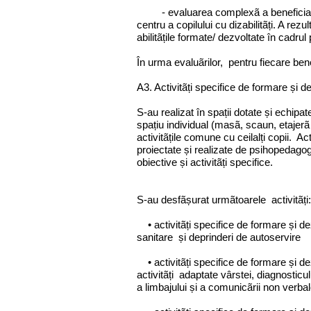
- evaluarea complexã a beneficiarilor 
centru a copilului cu dizabilitãți. A re
abilitãțile formate/ dezvoltate în cadr
În urma evaluãrilor, pentru fiecare ben
A3. Activitãți specifice de formare și de
S-au realizat în spații dotate și echipa
spațiu individual (masã, scaun, etajerã 
activitãțile comune cu ceilalți copii. Act
proiectate și realizate de psihopedagog
obiective și activitãți specifice.
S-au desfãșurat urmãtoarele activitãți:
• activitãți specifice de formare și dez
sanitare și deprinderi de autoservire
• activitãți specifice de formare și dez
activitãți adaptate vârstei, diagnosticu
a limbajului și a comunicãrii non verba