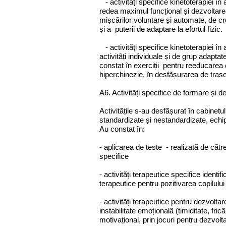
- activitãți specifice kinetoterapiei în 
redea maximul funcțional și dezvoltarea
mișcãrilor voluntare și automate, de cre
și a puterii de adaptare la efortul fizic.
- activitãți specifice kinetoterapiei în
activitãți individuale și de grup adaptate
constat în exerciții pentru reeducarea co
hiperchinezie, în desfãșurarea de trasee
A6. Activitãți specifice de formare și d
Activitãțile s-au desfãșurat în cabinetu
standardizate și nestandardizate, echi
Au constat în:
- aplicarea de teste - realizatã de cãtre
specifice
- activitãți terapeutice specifice identifi
terapeutice pentru pozitivarea copilulu
- activitãți terapeutice pentru dezvoltar
instabilitate emoționalã (timiditate, fri
motivațional, prin jocuri pentru dezvoltar