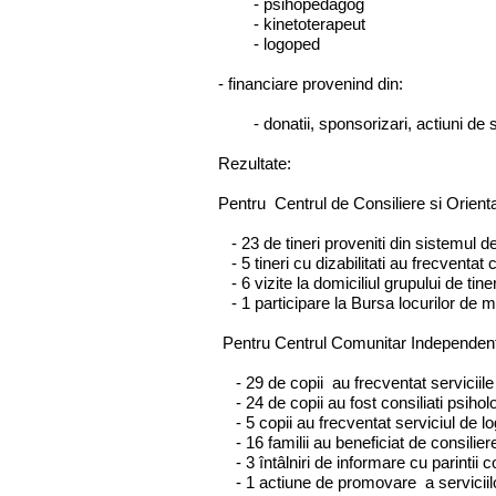
- psihopedagog
- kinetoterapeut
- logoped
- financiare provenind din:
- donatii, sponsorizari, actiuni de s
Rezultate:
Pentru Centrul de Consiliere si Orienta
- 23 de tineri proveniti din sistemul de 
- 5 tineri cu dizabilitati au frecventat 
- 6 vizite la domiciliul grupului de tine
- 1 participare la Bursa locurilor de 
Pentru Centrul Comunitar Independent 
- 29 de copii au frecventat serviciile
- 24 de copii au fost consiliati psihol
- 5 copii au frecventat serviciul de l
- 16 familii au beneficiat de consilier
- 3 întâlniri de informare cu parintii c
- 1 actiune de promovare a serviciilor