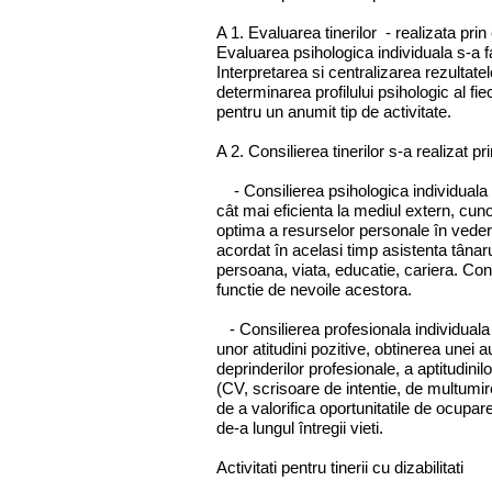
A 1. Evaluarea tinerilor - realizata pri
Evaluarea psihologica individuala s-a 
Interpretarea si centralizarea rezultatelo
determinarea profilului psihologic al fi
pentru un anumit tip de activitate.
A 2. Consilierea tinerilor s-a realizat p
- Consilierea psihologica individuala
cât mai eficienta la mediul extern, cu
optima a resurselor personale în vederea
acordat în acelasi timp asistenta tânaru
persoana, viata, educatie, cariera. Consi
functie de nevoile acestora.
- Consilierea profesionala individuala
unor atitudini pozitive, obtinerea unei 
deprinderilor profesionale, a aptitudinilo
(CV, scrisoare de intentie, de multumire,
de a valorifica oportunitatile de ocupa
de-a lungul întregii vieti.
Activitati pentru tinerii cu dizabilitati