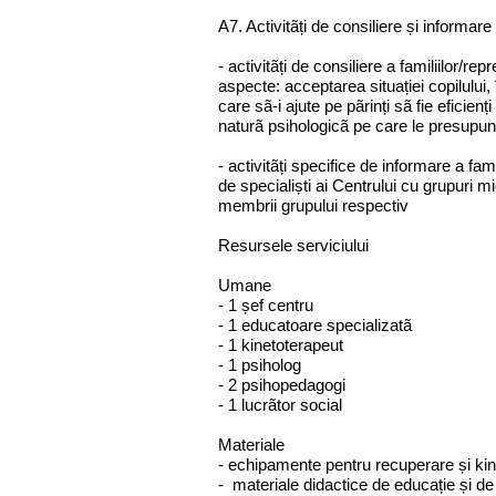
A7. Activitãți de consiliere și informare a
- activitãți de consiliere a familiilor/re
aspecte: acceptarea situației copilului
care sã-i ajute pe pãrinți sã fie eficienț
naturã psihologicã pe care le presupune 
- activitãți specifice de informare a famil
de specialiști ai Centrului cu grupuri 
membrii grupului respectiv
Resursele serviciului
Umane
- 1 șef centru
- 1 educatoare specializatã
- 1 kinetoterapeut
- 1 psiholog
- 2 psihopedagogi
- 1 lucrãtor social
Materiale
- echipamente pentru recuperare și kin
- materiale didactice de educație și de