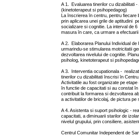
A 1. Evaluarea tinerilor cu dizabilitati
(kinetoterapeut si psihopedagog)
La înscrierea în centru, pentru fiecare b
prin aplicarea unei grile de aptitudini 
socializare si cognitie. La interval de 6
masura în care, ca urmare a efectuarii a
A 2. Elaborarea Planului Individual de 
urmarindu-se stimularea motricitatii gen
dezvoltarea nivelului de cognitie. Planu
psiholog, kinetoterapeut si psihopedago
A 3. Interventia ocupationala - realizat
tinerilor cu dizabilitati înscrisi în Centr
Activitatile au fost organizate pe etape d
în functie de capacitati si au constat î
contribuit la formarea si dezvoltarea ab
a activitatilor de bricolaj, de pictura 
A 4. Asistenta si suport psihologic - real
capacitati, a diminuarii starilor de izolar
nivelul grupului, prin consiliere, asist
Centrul Comunitar Independent de San