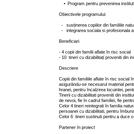
• Program pentru prevenirea institutiona
Obiectivele programului:
- susținerea copiilor din familiile natur
- integrarea sociala si profesionala a ti
Beneficiari
- 4 copii din familii aflate în risc social
- 10 tineri cu dizabilitați proveniti din in
Descriere
Copiii din familiile aflate în risc social
asigurându-se necesarul material pentr
hranei, pentru încalzirea locuintei, pent
Tinerii cu dizabilitati proveniti din insti
de nevoi, fie în cadrul familiei, fie pen
Celor 4 tineri reintegrati în familia natu
persoanei cu dizabilitati, pentru îmbuna
Celor 6 tineri sustinuti pentru a duce o
Partener în proiect