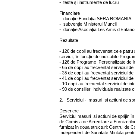
- teste și instrumente de lucru
Financiare
- donație Fundația SERA ROMANIA
- subvenție Ministerul Muncii
- donație Asociația Les Amis d'Enfanc
Rezultate
- 126 de copii au frecventat cele patru s
servicii, în funcție de indicațiile Progr
- 126 de Programe Personalizate de In
- 65 de copii au frecventat serviciul de
- 35 de copii au frecventat serviciul de
- 41 de copii au frecventat serviciul de
- 10 copii au frecventat serviciul de in
- 90 de consilieri individuale realizate cu
2. Serviciul - masuri si actiuni de spr
Descriere
Serviciul masuri si actiuni de sprijin î
de Comisia de Acreditare a Furnizorilor
furnizat în doua structuri: Centrul de C
Independent de Sanatate Mintala pentr