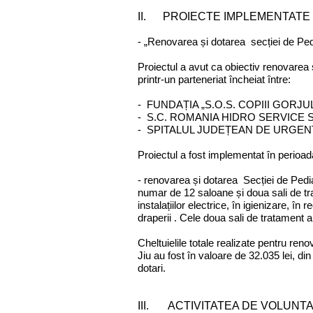
II. PROIECTE IMPLEMENTATE
- „Renovarea și dotarea secției de Ped
Proiectul a avut ca obiectiv renovarea 
printr-un parteneriat încheiat între:
- FUNDAȚIA „S.O.S. COPIII GORJUL
- S.C. ROMANIA HIDRO SERVICE S
- SPITALUL JUDEȚEAN DE URGEN
Proiectul a fost implementat în perioa
- renovarea și dotarea Secției de Pediat
numar de 12 saloane și doua sali de tra
instalațiilor electrice, în igienizare, în
draperii . Cele doua sali de tratament a
Cheltuielile totale realizate pentru re
Jiu au fost în valoare de 32.035 lei, din
dotari.
III. ACTIVITATEA DE VOLUNTA