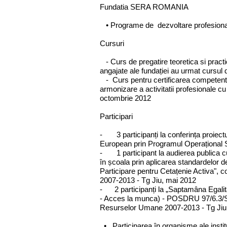
Fundatia SERA ROMANIA
• Programe de dezvoltare profesiona
Cursuri
- Curs de pregatire teoretica si practic
angajate ale fundației au urmat cursul 
- Curs pentru certificarea competente
armonizare a activitatii profesionale
octombrie 2012
Participari
- 3 participanți la conferința proiect
European prin Programul Operațional 
- 1 participant la audierea publica cu 
în școala prin aplicarea standardelor d
Participare pentru Cetațenie Activa", 
2007-2013 - Tg Jiu, mai 2012
- 2 participanți la „Saptamâna Egalita
- Acces la munca) - POSDRU 97/6.3/S/
Resurselor Umane 2007-2013 - Tg Jiu,
• Participarea în organisme ale instituț