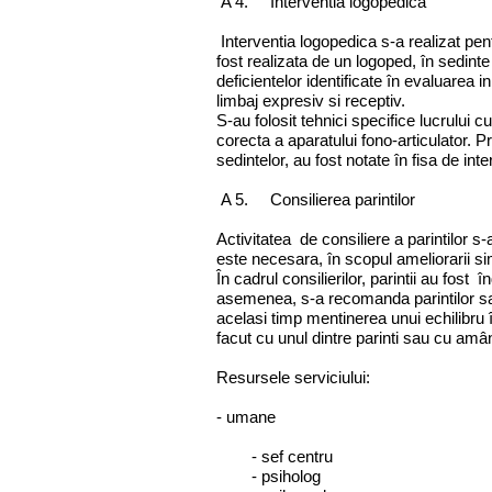
A 4. Interventia logopedica
Interventia logopedica s-a realizat pent
fost realizata de un logoped, în sedinte
deficientelor identificate în evaluarea i
limbaj expresiv si receptiv.
S-au folosit tehnici specifice lucrului cu
corecta a aparatului fono-articulator. P
sedintelor, au fost notate în fisa de int
A 5. Consilierea parintilor
Activitatea de consiliere a parintilor s
este necesara, în scopul ameliorarii sim
În cadrul consilierilor, parintii au fos
asemenea, s-a recomanda parintilor sa 
acelasi timp mentinerea unui echilibru înt
facut cu unul dintre parinti sau cu amând
Resursele serviciului:
- umane
- sef centru
- psiholog