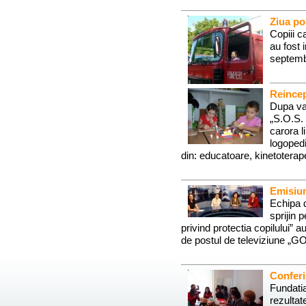
Ziua po
Copiii c
au fost 
septembr
Reincep
Dupa va
„S.O.S. 
carora l
logopedi
din: educatoare, kinetoterape
Emisiu
Echipa d
sprijin 
privind protectia copilului” a
de postul de televiziune „G
Conferi
Fundatia
rezultat