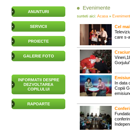
Evenimente
ANUNTURI
sunteti aici:
Acasa
»
Evenimen
SERVICII
Cel mai
Televizi
care s-a
PROIECTE
Craciu
GALERIE FOTO
Vineri,1
Gorjului
Emisiu
INFORMATII DESPRE
In data
DEZVOLTAREA
Copiii G
COPILULUI
emisiune
RAPOARTE
Conferi
Fundatia
conferin
Independ